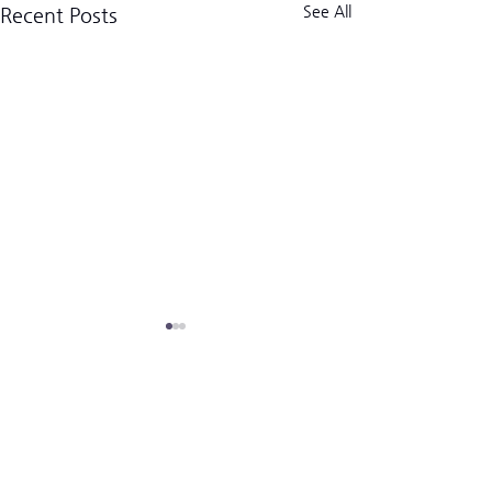
See All
Recent Posts
크로스핏 킬로그램 트라이브
CrossFit Kilogram Tribe
사업자등록번호:
518-06-02122
(02) 3157-2179
경기도 고양시 덕양구 고양대로1954번길 13-9 (우)10569
hello@kilogramtribe.com