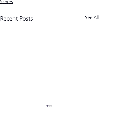
Scores
See All
Recent Posts
크로스핏 킬로그램 트라이브
CrossFit Kilogram Tribe
사업자등록번호:
518-06-02122
8/7/2026 JT