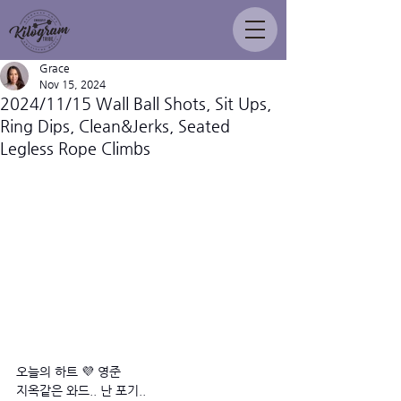
Grace
Nov 15, 2024
2024/11/15 Wall Ball Shots, Sit Ups,
Ring Dips, Clean&Jerks, Seated
Legless Rope Climbs
오늘의 하트 💜 영준
지옥같은 와드.. 난 포기.. 