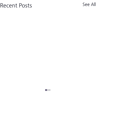
See All
Recent Posts
크로스핏 킬로그램 트라이브
CrossFit Kilogram Tribe
사업자등록번호:
518-06-02122
(02) 3157-2179
경기도 고양시 덕양구 고양대로1954번길 13-9 (우)10569
hello@kilogramtribe.com