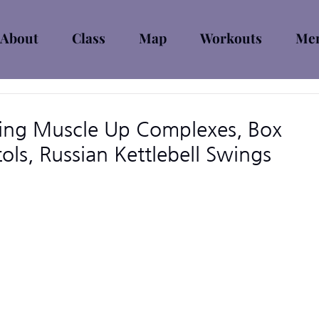
About
Class
Map
Workouts
Mem
ing Muscle Up Complexes, Box
tols, Russian Kettlebell Swings