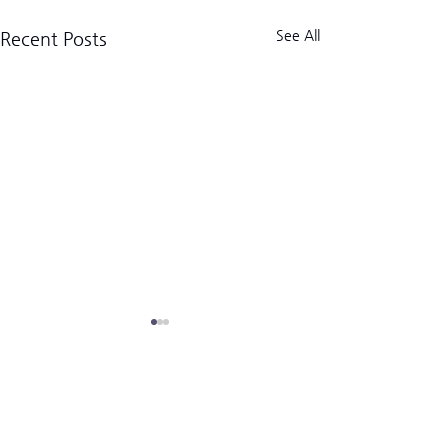
See All
Recent Posts
크로스핏 킬로그램 트라이브
CrossFit Kilogram Tribe
사업자등록번호:
518-06-02122
8/7/2026 JT
(02) 3157-2179
경기도 고양시 덕양구 고양대로1954번길 13-9 (우)10569