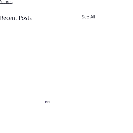
Scores
See All
Recent Posts
크로스핏 킬로그램 트라이브
CrossFit Kilogram Tribe
사업자등록번호:
518-06-02122