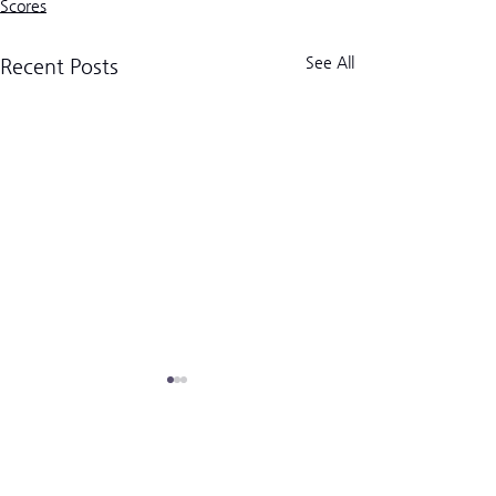
Scores
See All
Recent Posts
크로스핏 킬로그램 트라이브
CrossFit Kilogram Tribe
사업자등록번호:
518-06-02122