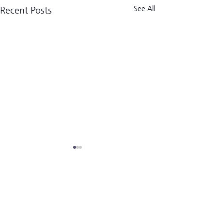
See All
Recent Posts
크로스핏 킬로그램 트라이브
CrossFit Kilogram Tribe
사업자등록번호:
518-06-02122
8/7/2026 JT
(02) 3157-2179
경기도 고양시 덕양구 고양대로1954번길 13-9 (우)10569
hello@kilogramtribe.com