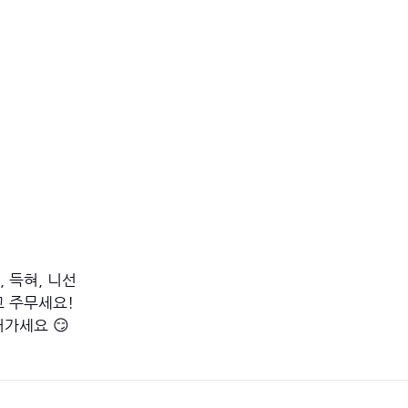
, 득혀, 니선
 주무세요! 
가세요 😏