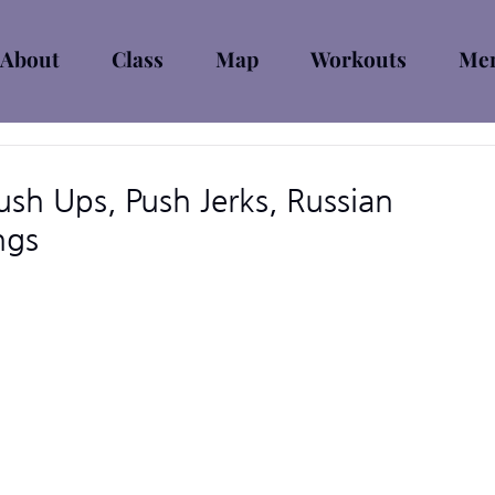
About
Class
Map
Workouts
Mem
sh Ups, Push Jerks, Russian
ngs