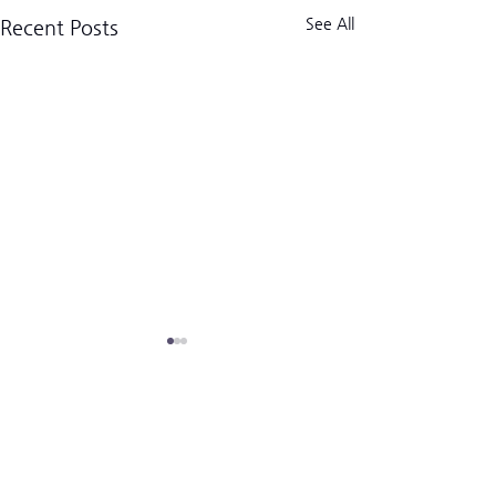
See All
Recent Posts
크로스핏 킬로그램 트라이브
CrossFit Kilogram Tribe
사업자등록번호:
518-06-02122
8/7/2026 JT
(02) 3157-2179
경기도 고양시 덕양구 고양대로1954번길 13-9 (우)10569