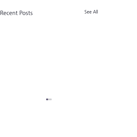
See All
Recent Posts
크로스핏 킬로그램 트라이브
CrossFit Kilogram Tribe
사업자등록번호:
518-06-02122
(02) 3157-2179