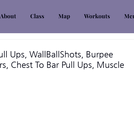
About
Class
Map
Workouts
Mem
ll Ups, WallBallShots, Burpee
s, Chest To Bar Pull Ups, Muscle