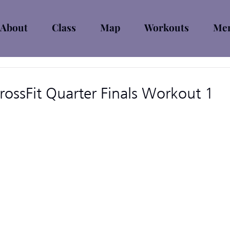
About
Class
Map
Workouts
Mem
ossFit Quarter Finals Workout 1