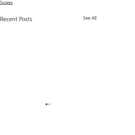
Scores
See All
Recent Posts
크로스핏 킬로그램 트라이브
CrossFit Kilogram Tribe
사업자등록번호:
518-06-02122