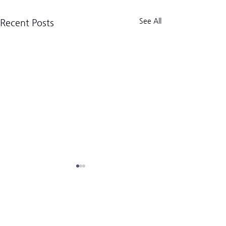
See All
Recent Posts
크로스핏 킬로그램 트라이브
CrossFit Kilogram Tribe
사업자등록번호:
518-06-02122
(02) 3157-2179