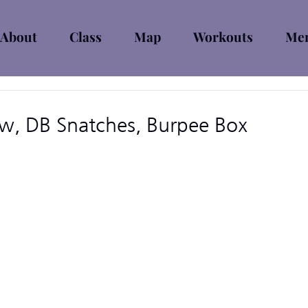
About
Class
Map
Workouts
Mem
w, DB Snatches, Burpee Box