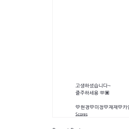
고생하셨습니다~ 
즐주하세용 🫶🏽
💛현경💛미정💛재재💛카
Scores