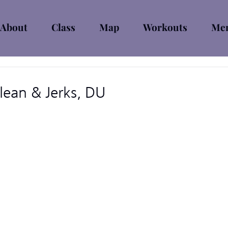
About
Class
Map
Workouts
Mem
ean & Jerks, DU