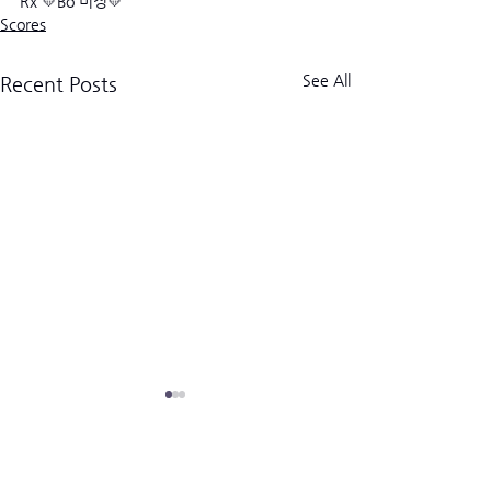
Rx 💛Bo 미정💛
Scores
See All
Recent Posts
크로스핏 킬로그램 트라이브
CrossFit Kilogram Tribe