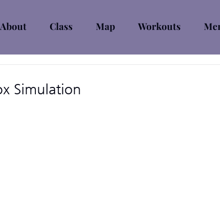
About
Class
Map
Workouts
Mem
x Simulation