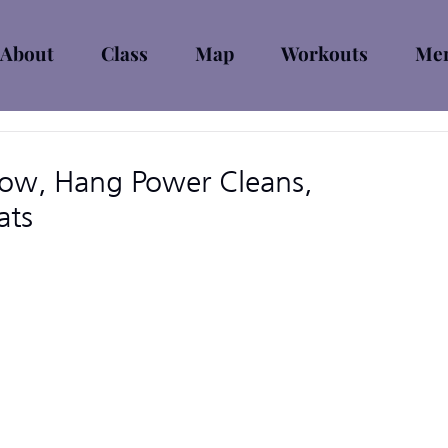
About
Class
Map
Workouts
Mem
ow, Hang Power Cleans,
ats